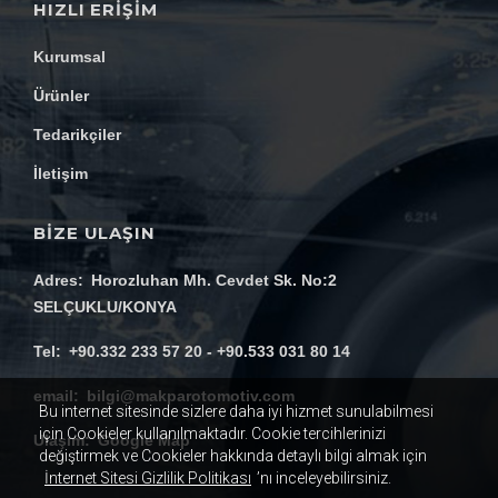
HIZLI ERIŞIM
Kurumsal
Ürünler
Tedarikçiler
İletişim
BİZE ULAŞIN
Adres
Horozluhan Mh. Cevdet Sk. No:2
SELÇUKLU/KONYA
Tel
+90.332 233 57 20 - +90.533 031 80 14
email
bilgi@makparotomotiv.com
Bu internet sitesinde sizlere daha iyi hizmet sunulabilmesi
için Cookieler kullanılmaktadır. Cookie tercihlerinizi
Ulaşım
Google Map
değiştirmek ve Cookieler hakkında detaylı bilgi almak için
İnternet Sitesi Gizlilik Politikası
’nı inceleyebilirsiniz.