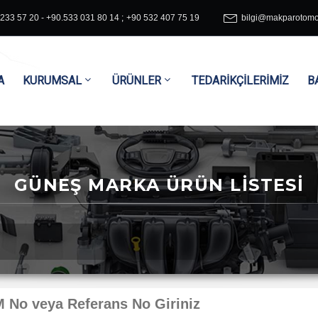
233 57 20 - +90.533 031 80 14
+90 532 407 75 19
bilgi@makparotomo
A
KURUMSAL
ÜRÜNLER
TEDARİKÇİLERİMİZ
B
GÜNEŞ MARKA ÜRÜN LİSTESİ