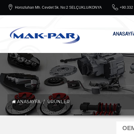
Horozluhan Mh. Cevdet Sk. No:2 SELÇUKLU/KONYA
+90.332 
ANASAYF
ANASAYFA
/
ÜRÜNLER