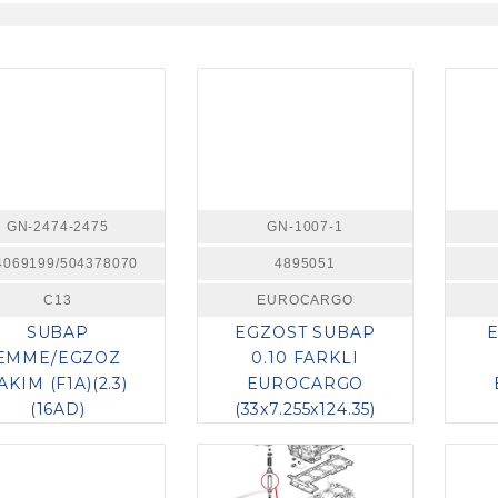
GN-2474-2475
GN-1007-1
4069199/504378070
4895051
C13
EUROCARGO
SUBAP
EGZOST SUBAP
EMME/EGZOZ
0.10 FARKLI
AKIM (F1A)(2.3)
EUROCARGO
(16AD)
(33x7.255x124.35)