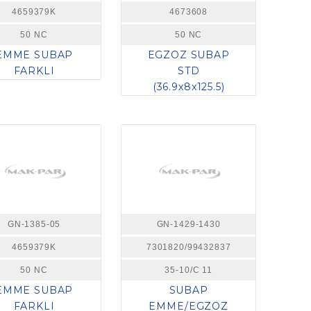
4659379K
4673608
50 NC
50 NC
EMME SUBAP
EGZOZ SUBAP
FARKLI
STD
(36.9x8x125.5)
GN-1385-05
GN-1429-1430
4659379K
7301820/99432837
50 NC
35-10/C 11
EMME SUBAP
SUBAP
FARKLI
EMME/EGZOZ