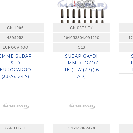
GN-1006
GN-0372-TK
4895052
504053804/094290
47
EUROCARGO
C13
EMME SUBAP
SUBAP GAYDI
STD
EMME/EGZOZ
EUROCARGO
TK (F1A)(2.3)(16
(33x7x124.7)
AD)
GN-0317.1
GN-2478-2479