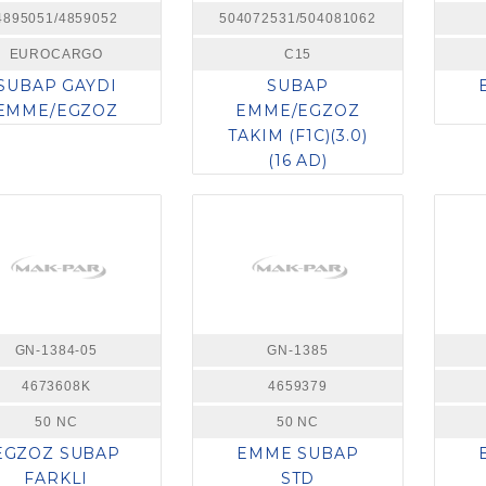
4895051/4859052
504072531/504081062
EUROCARGO
C15
SUBAP GAYDI
SUBAP
EMME/EGZOZ
EMME/EGZOZ
TAKIM (F1C)(3.0)
(16 AD)
GN-1384-05
GN-1385
4673608K
4659379
50 NC
50 NC
EGZOZ SUBAP
EMME SUBAP
FARKLI
STD