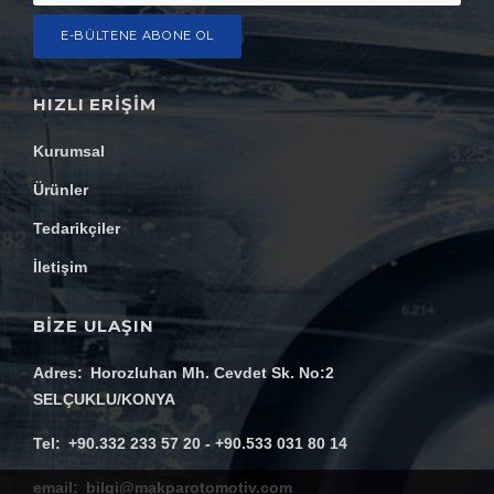
HIZLI ERIŞIM
Kurumsal
Ürünler
Mail Adresiniz
Tedarikçiler
İletişim
E-BÜLTENE ABONE OL
BİZE ULAŞIN
Adres
Horozluhan Mh. Cevdet Sk. No:2
SELÇUKLU/KONYA
Tel
+90.332 233 57 20 - +90.533 031 80 14
email
bilgi@makparotomotiv.com