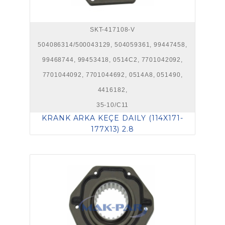
SKT-417108-V
504086314/500043129, 504059361, 99447458,
99468744, 99453418, 0514C2, 7701042092,
7701044092, 7701044692, 0514A8, 051490,
4416182,
35-10/C11
KRANK ARKA KEÇE DAILY (114X171-
177X13) 2.8