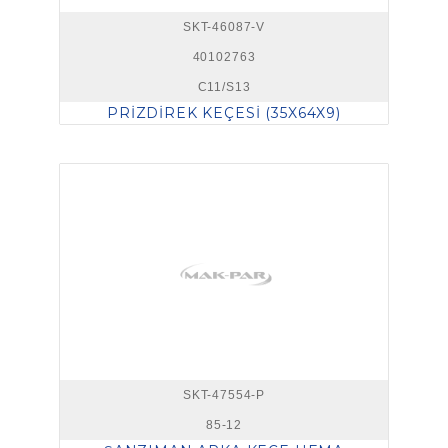
SKT-46087-V
40102763
C11/S13
PRİZDİREK KEÇESİ (35X64X9)
SKT-47554-P
85-12