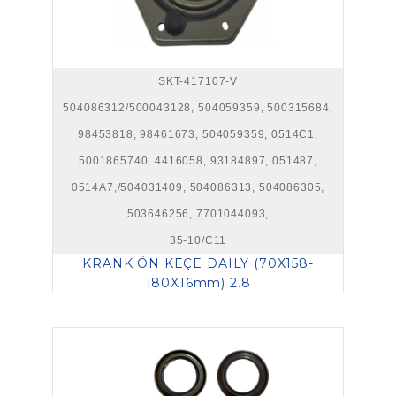
SKT-417107-V
504086312/500043128, 504059359, 500315684,
98453818, 98461673, 504059359, 0514C1,
5001865740, 4416058, 93184897, 051487,
0514A7,/504031409, 504086313, 504086305,
503646256, 7701044093,
35-10/C11
KRANK ÖN KEÇE DAILY (70X158-
180X16mm) 2.8