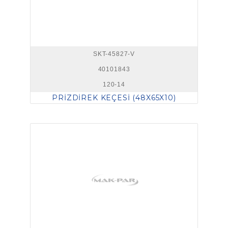
SKT-45827-V
40101843
120-14
PRİZDİREK KEÇESİ (48X65X10)