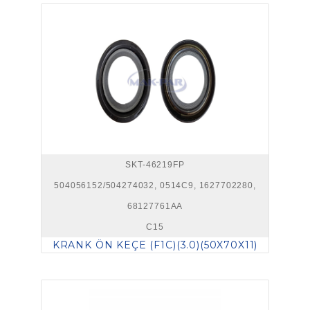
SKT-46219FP
504056152/504274032, 0514C9, 1627702280,
68127761AA
C15
KRANK ÖN KEÇE (F1C)(3.0)(50X70X11)