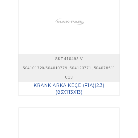
SKT-410493-V
504101720/504010779, 504123771, 504078511
C13
KRANK ARKA KEÇE (F1A)(2.3)
(83X113X13)