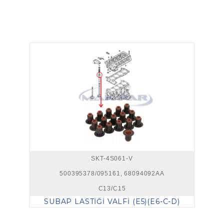
SKT-4S061-V
500395378/095161, 68094092AA
C13/C15
SUBAP LASTİĞİ VALFİ (E5)(E6-C-D)