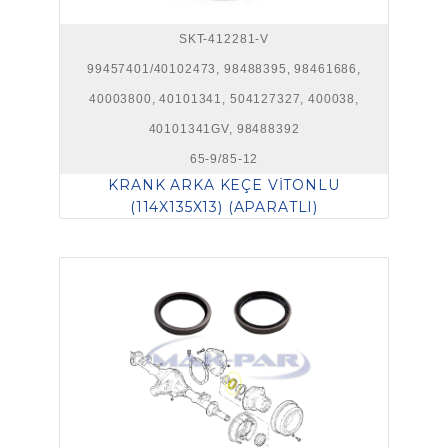
SKT-412281-V
99457401/40102473, 98488395, 98461686,
40003800, 40101341, 504127327, 400038,
40101341GV, 98488392
65-9/85-12
KRANK ARKA KEÇE VİTONLU
(114X135X13) (APARATLI)