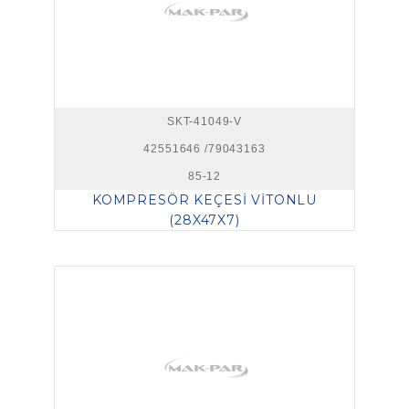
SKT-41049-V
42551646 /79043163
85-12
KOMPRESÖR KEÇESİ VİTONLU
(28X47X7)