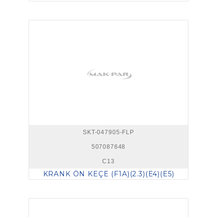
SKT-047905-FLP
507087648
C13
KRANK ÖN KEÇE (F1A)(2.3)(E4)(E5)