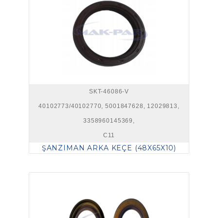
SKT-46086-V
40102773/40102770, 5001847628, 12029813,
3358960145369,
C11
ŞANZIMAN ARKA KEÇE (48X65X10)