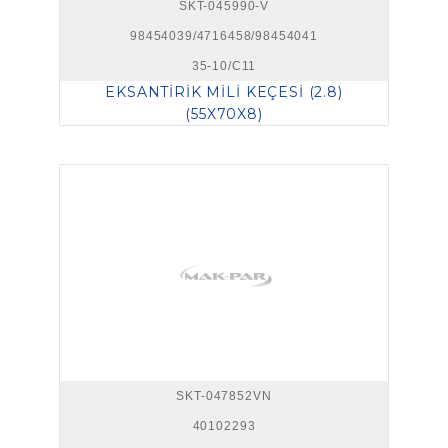
SKT-045990-V
98454039/4716458/98454041
35-10/C11
EKSANTİRİK MİLİ KEÇESİ (2.8)
(55X70X8)
SKT-047852VN
40102293